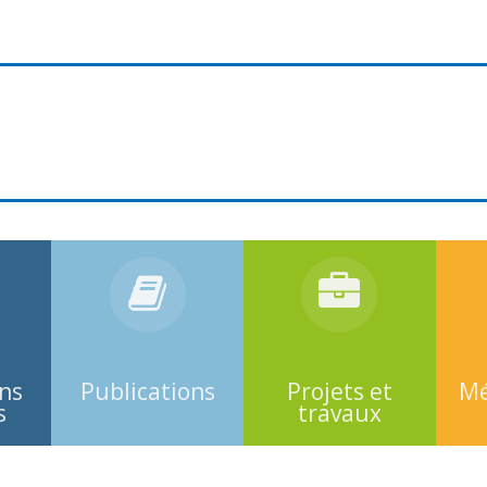
ons
Publications
Projets et
Mé
s
travaux